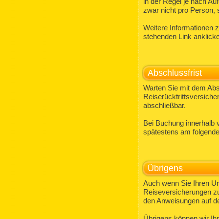
in der Regel je nach Au
zwar nicht pro Person, 
Weitere Informationen 
stehenden Link anklick
Abschlussfrist
Warten Sie mit dem Absc
Reiserücktrittsversiche
abschließbar.
Bei Buchung innerhalb 
spätestens am folgend
Übrigens
Auch wenn Sie Ihren Url
Reiseversicherungen zu 
den Anweisungen auf d
Übrigens können wir Ihn