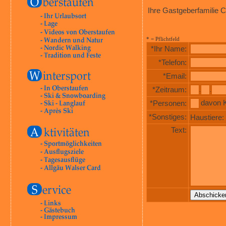
Ihre Gastgeberfamilie C
* = Pflichtfeld
*Ihr Name:
*Telefon:
*Email:
*Zeitraum:
.
.
davon 
*Personen:
*Sonstiges:
Haustiere:
Text: